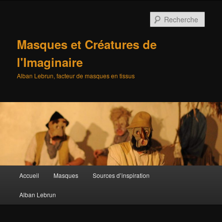
Aller
au
Rech
contenu
principal
Masques et Créatures de
l'Imaginaire
Alban Lebrun, facteur de masques en tissus
Menu
Accueil
Masques
Sources d’inspiration
principal
Alban Lebrun