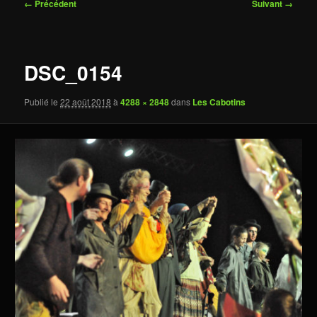
Navigation
← Précédent
Suivant →
des
images
DSC_0154
Publié le
22 août 2018
à
4288 × 2848
dans
Les Cabotins