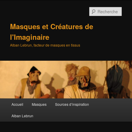
Aller
au
Rech
contenu
principal
Masques et Créatures de
l'Imaginaire
Alban Lebrun, facteur de masques en tissus
Menu
Accueil
Masques
Sources d’inspiration
principal
Alban Lebrun