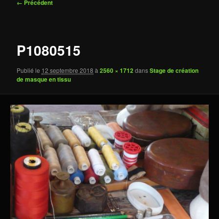
Navigation
← Précédent
des
images
P1080515
Publié le
12 septembre 2018
à
2560 × 1712
dans
Stage de création
de masque en tissu