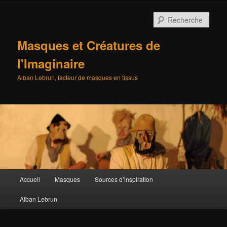
Aller
au
Rech
contenu
principal
Masques et Créatures de
l'Imaginaire
Alban Lebrun, facteur de masques en tissus
Menu
Accueil
Masques
Sources d’inspiration
principal
Alban Lebrun