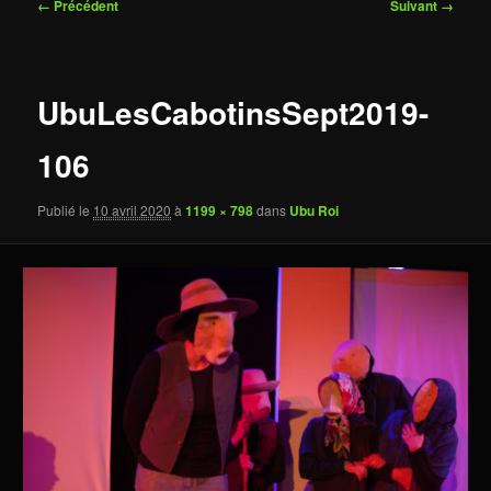
Navigation
← Précédent
Suivant →
des
images
UbuLesCabotinsSept2019-
106
Publié le
10 avril 2020
à
1199 × 798
dans
Ubu Roi