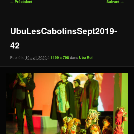
Navigation
← Précédent
Suivant →
des
images
UbuLesCabotinsSept2019-
42
Publié le
10 avril 2020
à
1199 × 798
dans
Ubu Roi