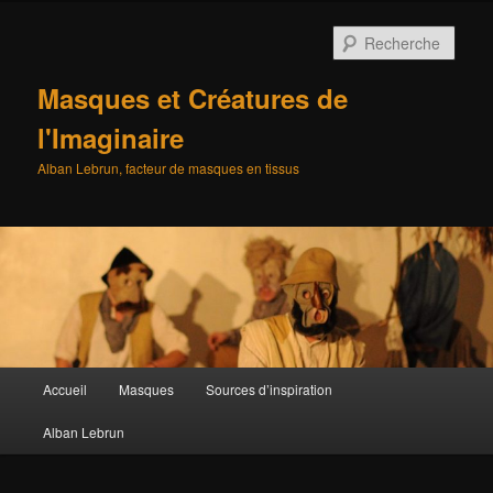
Aller
au
Rech
contenu
principal
Masques et Créatures de
l'Imaginaire
Alban Lebrun, facteur de masques en tissus
Menu
Accueil
Masques
Sources d’inspiration
principal
Alban Lebrun