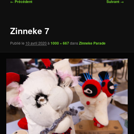
Navigation
← Précédent
Suivant →
des
images
Zinneke 7
Publié le
10 avril 2020
à
1000 × 667
dans
Zinneke Parade