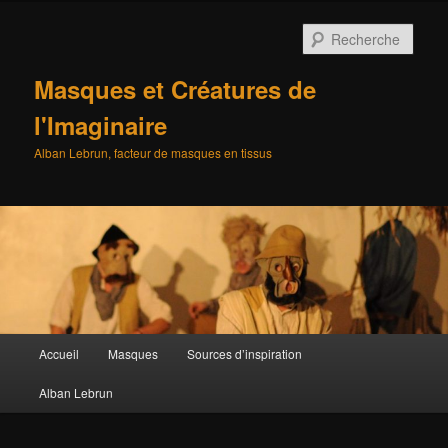
Aller
au
Rech
contenu
principal
Masques et Créatures de
l'Imaginaire
Alban Lebrun, facteur de masques en tissus
Menu
Accueil
Masques
Sources d’inspiration
principal
Alban Lebrun