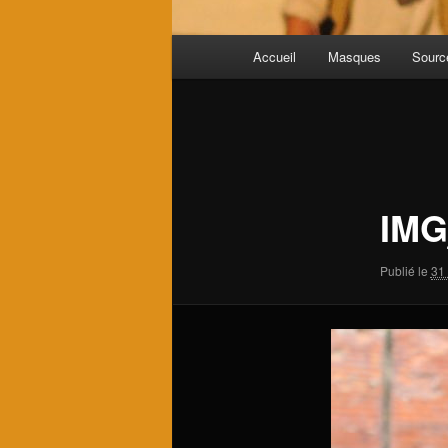
Menu
Accueil
Masques
Source
principal
Navigation
des
images
IMG
Publié le
31