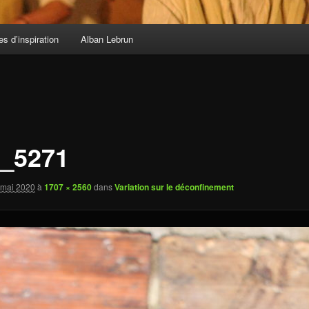
s d’inspiration
Alban Lebrun
_5271
 mai 2020
à
1707 × 2560
dans
Variation sur le déconfinement