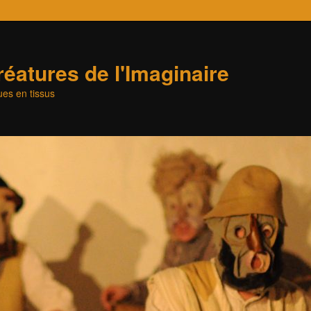
éatures de l'Imaginaire
es en tissus