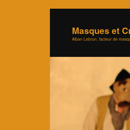
Aller
au
contenu
Masques et Cr
principal
Alban Lebrun, facteur de masqu