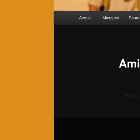
Menu
Accueil
Masques
Source
principal
Ami
Partag