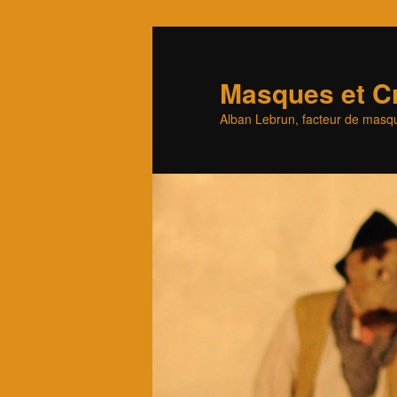
Aller
au
contenu
Masques et Cr
principal
Alban Lebrun, facteur de masqu