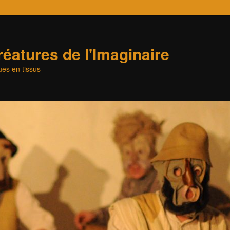
éatures de l'Imaginaire
es en tissus