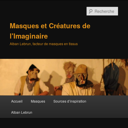
Aller
au
Rech
contenu
principal
Masques et Créatures de
l'Imaginaire
Alban Lebrun, facteur de masques en tissus
Menu
Accueil
Masques
Sources d’inspiration
principal
Alban Lebrun