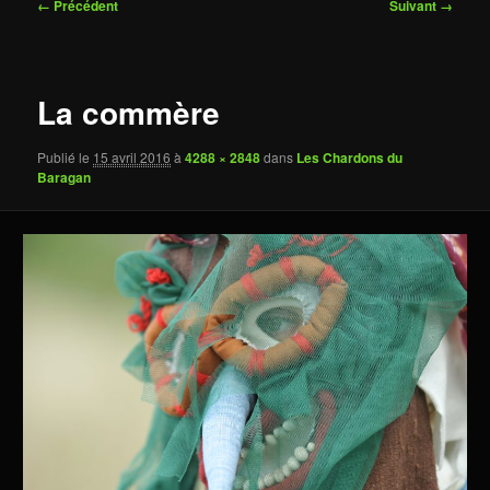
Navigation
← Précédent
Suivant →
des
images
La commère
Publié le
15 avril 2016
à
4288 × 2848
dans
Les Chardons du
Baragan