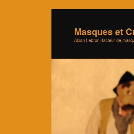
Aller
au
contenu
Masques et Cr
principal
Alban Lebrun, facteur de masqu