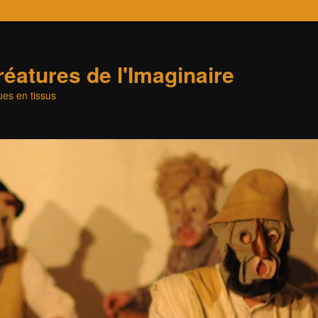
éatures de l'Imaginaire
es en tissus