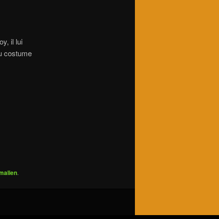
, il lui
du costume
malien
.