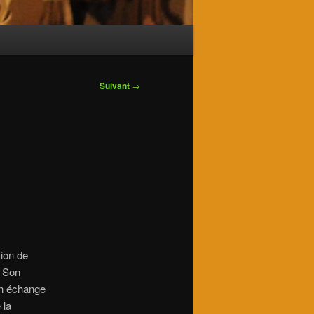
Suivant
→
ion de
Son
 un échange
 la