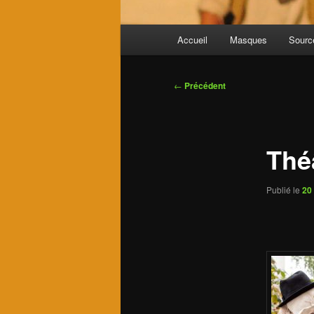
Menu
Accueil
Masques
Source
principal
Navigation
←
Précédent
des
articles
Thé
Publié le
20