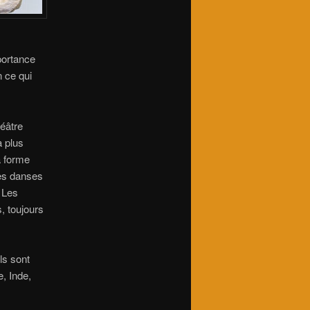
portance
n ce qui
éâtre
a plus
a forme
des danses
 Les
, toujours
ls sont
, Inde,