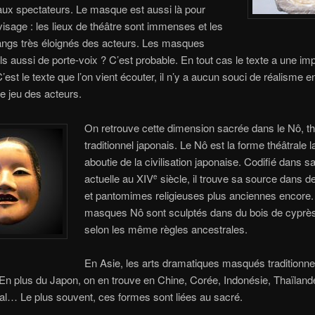
aux spectateurs. Le masque est aussi là pour
 visage : les lieux de théâtre sont immenses et les
angs très éloignés des acteurs. Les masques
ils aussi de porte-voix ? C’est probable. En tout cas le texte a une im
’est le texte que l’on vient écouter, il n’y a aucun souci de réalisme e
e jeu des acteurs.
On retrouve cette dimension sacrée dans le Nô, th
traditionnel japonais. Le Nô est la forme théâtrale l
aboutie de la civilisation japonaise. Codifié dans s
actuelle au XIV
siècle, il trouve sa source dans 
e
et pantomimes religieuses plus anciennes encore.
masques Nô sont sculptés dans du bois de cyprès
selon les même règles ancestrales.
En Asie, les arts dramatiques masqués traditionne
 En plus du Japon, on en trouve en Chine, Corée, Indonésie, Thaïlande
al… Le plus souvent, ces formes sont liées au sacré.