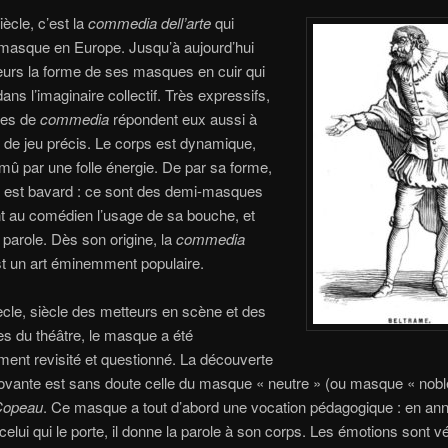
iècle, c’est la
commedia dell’arte
qui
e masque en Europe. Jusqu’à aujourd’hui
lleurs la forme de ses masques en cuir qui
ans l’imaginaire collectif. Très expressifs,
ues de
commedia
répondent eux aussi à
de jeu précis. Le corps est dynamique,
 mû par une folle énergie. De par sa forme,
 est bavard : ce sont des demi-masques
nt au comédien l’usage de sa bouche, et
 parole. Dès son origine, la
commedia
t un art éminemment populaire.
cle, siècle des metteurs en scène et des
s du théâtre, le masque a été
ement revisité et questionné. La découverte
novante est sans doute celle du masque « neutre » (ou masque « nobl
Copeau
. Ce masque a tout d’abord une vocation pédagogique : en ann
celui qui le porte, il donne la parole à son corps. Les émotions sont 