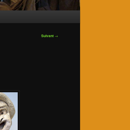
Suivant
→