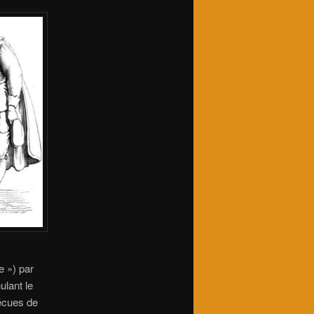
e ») par
ulant le
vécues de