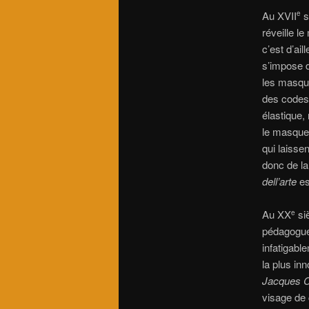
Au XVII
s
e
réveille l
c’est d’ai
s’impose d
les masq
des codes 
élastique,
le masque
qui laisse
donc de la
dell’arte
es
Au XX
siè
e
pédagogue
infatigabl
la plus in
Jacques 
visage de 