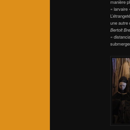
manière pl
« larvaire
L’étranget
une autre 
Bertolt Br
« distanci
submerger