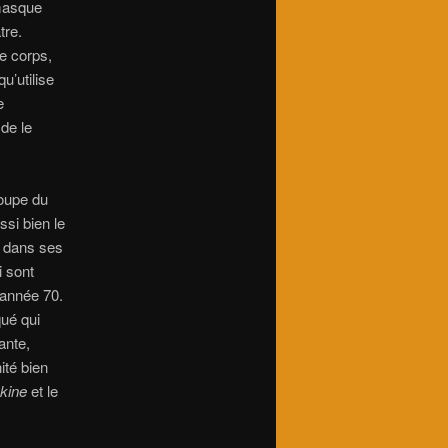
masque
tre.
e corps,
u’utilise
e
de le
roupe du
ssi bien le
 dans ses
 sont
 année 70.
qué qui
ante,
ité bien
kine
et le