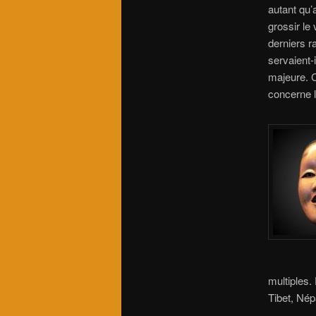
autant qu’
grossir le
derniers r
servaient-
majeure. C
concerne l
multiples.
Tibet, Nép