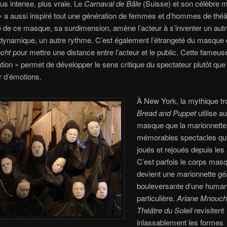
us intense, plus vraie. Le
Carnaval de Bâle
(Suisse) et son célèbre 
 » a aussi inspiré tout une génération de femmes et d’hommes de théâ
é de ce masque, sa surdimension, amène l’acteur à s’inventer un autr
dynamique, un autre rythme. C’est également l’étrangeté du masque q
echt
pour mettre une distance entre l’acteur et le public. Cette fameus
ation » permet de développer le sens critique du spectateur plutôt que 
 d’émotions.
À New York, la mythique t
Bread and Puppet
utilise au
masque que la marionnette
mémorables spectacles qui
joués et rejoués depuis les
C’est parfois le corps mas
devient une marionnette gé
bouleversante d’une human
particulière.
Ariane Mnouch
Théâtre du Soleil
revisitent
inlassablement les formes