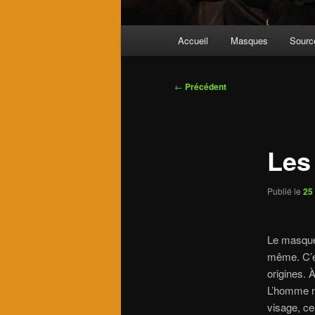
Menu
Accueil
Masques
Source
principal
Navigation
←
Précédent
des
articles
Les
Publié le
25
Le masque
même. C’e
origines. 
L’homme n
visage, ce