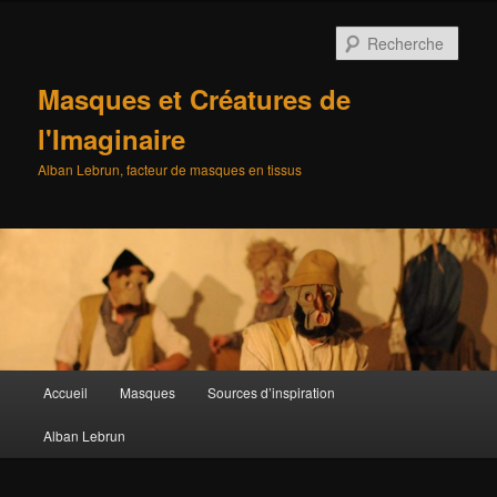
Aller
au
Rech
contenu
principal
Masques et Créatures de
l'Imaginaire
Alban Lebrun, facteur de masques en tissus
Menu
Accueil
Masques
Sources d’inspiration
principal
Alban Lebrun