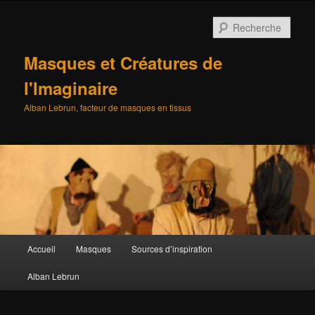
Aller
au
Rech
contenu
principal
Masques et Créatures de
l'Imaginaire
Alban Lebrun, facteur de masques en tissus
Menu
Accueil
Masques
Sources d’inspiration
principal
Alban Lebrun