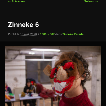
Navigation
← Précédent
Suivant →
des
images
Zinneke 6
Publié le
10 avril 2020
à
1000 × 667
dans
Zinneke Parade