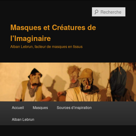
Aller
au
Rech
contenu
principal
Masques et Créatures de
l'Imaginaire
Alban Lebrun, facteur de masques en tissus
Menu
Accueil
Masques
Sources d’inspiration
principal
Alban Lebrun