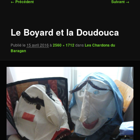
Navigation
← Précédent
Suivant →
des
images
Le Boyard et la Doudouca
Publié le
15 avril 2016
à
2560 × 1712
dans
Les Chardons du
Baragan