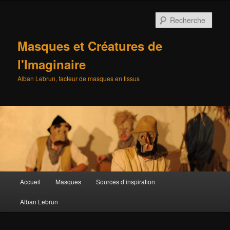
Aller
au
Rech
contenu
principal
Masques et Créatures de
l'Imaginaire
Alban Lebrun, facteur de masques en tissus
Menu
Accueil
Masques
Sources d’inspiration
principal
Alban Lebrun