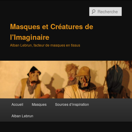
Aller
au
Rech
contenu
principal
Masques et Créatures de
l'Imaginaire
Alban Lebrun, facteur de masques en tissus
Menu
Accueil
Masques
Sources d’inspiration
principal
Alban Lebrun