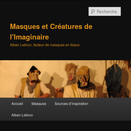
Aller
au
Rech
contenu
principal
Masques et Créatures de
l'Imaginaire
Alban Lebrun, facteur de masques en tissus
Menu
Accueil
Masques
Sources d’inspiration
principal
Alban Lebrun